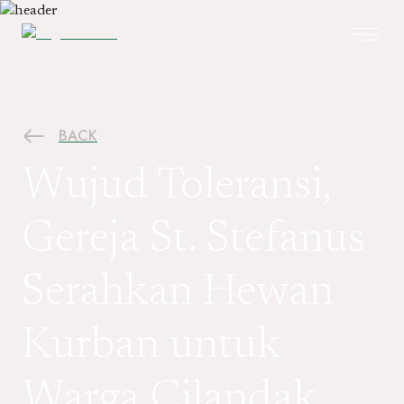
BACK
Wujud Toleransi,
Gereja St. Stefanus
Serahkan Hewan
Kurban untuk
Warga Cilandak